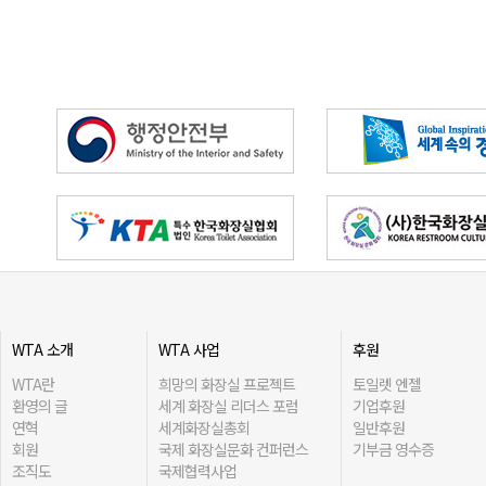
WTA 소개
WTA 사업
후원
WTA란
희망의 화장실 프로젝트
토일렛 엔젤
환영의 글
세계 화장실 리더스 포럼
기업후원
연혁
세계화장실총회
일반후원
회원
국제 화장실문화 컨퍼런스
기부금 영수증
조직도
국제협력사업