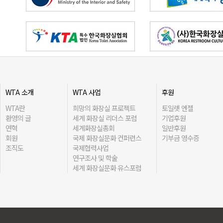
WTA 소개
WTA 사업
후원
WTA란
희망의 화장실 프로젝트
토일렛 엔젤
환영의 글
세계 화장실 리더스 포럼
기업후원
연혁
세계화장실총회
일반후원
회원
국제 화장실문화 컨퍼런스
기부금 영수증
조직도
국제협력사업
연구조사 및 학술
세계 화장실문화 유스포럼