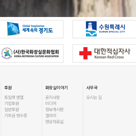
후원
화장실이야기
사무국
토일렛 엔젤
공지사항
오시는 길
기업후원
미디어
일반후원
정보게시판
기부금 영수증
갤러리
영상자료실