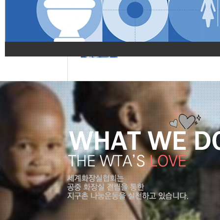
The Official Invitation to the
10th ITCC& the 8th WTA GA