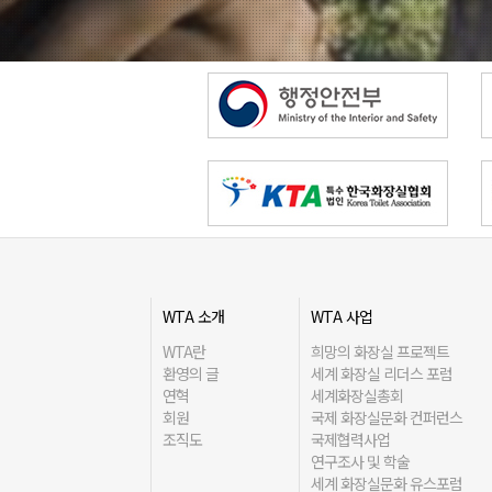
WTA 소개
WTA 사업
WTA란
희망의 화장실 프로젝트
환영의 글
세계 화장실 리더스 포럼
연혁
세계화장실총회
회원
국제 화장실문화 컨퍼런스
조직도
국제협력사업
연구조사 및 학술
세계 화장실문화 유스포럼