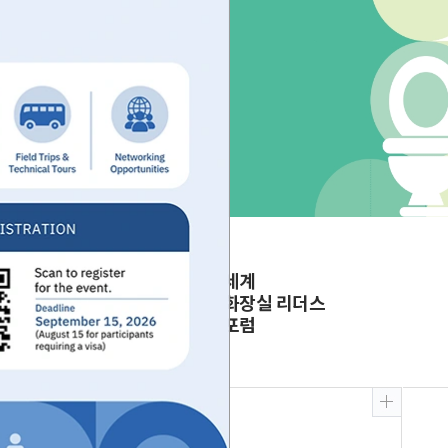
세계
화장실 리더스
포럼
갤러리