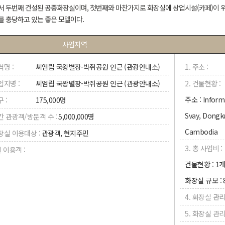
 두번째 건설된 공중화장실이며, 첫번째와 마찬가지로 화장실에 상업시설(카페)이 
 충당하고 있는 좋은 모델이다.
사업지역
역명 :
씨엠립 국왕별장-박쥐공원 인근 (관광안내소)
1. 주소 :
업지명 :
씨엠립 국왕별장-박쥐공원 인근 (관광안내소)
2. 건물현황 :
주소 : Informa
구 :
175,000명
Svay, Dongku
연간 관광객/방문객 수 :
5,000,000명
Cambodia
화장실 이용대상 :
관광객, 현지주민
3. 총 사업비 :
일 이용객 :
건물현황 : 1개
화장실 규모 :
4. 화장실 관리
5. 화장실 관리