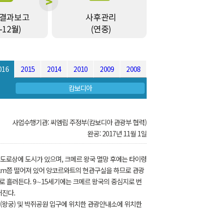
016
2015
2014
2010
2009
2008
캄보디아
사업수행기관: 씨엠립 주정부(캄보디아 관광부 협력)
완공: 2017년 11월 1일
 도로상에 도시가 있으며, 크메르 왕국 멸망 후에는 타이령
4km쯤 떨어져 있어 앙코르와트의 현관구실을 하므로 관광
로 흘러든다. 9∼15세기에는 크메르 왕국의 중심지로 번
어진다.
(왕궁) 및 박쥐공원 입구에 위치한 관광안내소에 위치한