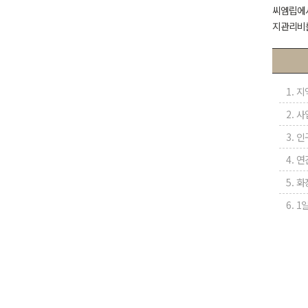
씨엠립에서
지관리비를
1. 지
2. 사
3. 인
4. 
5. 
6. 1