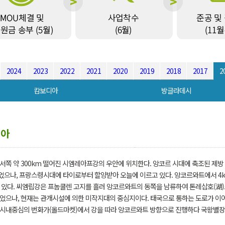
2024
2023
2022
2021
2020
2019
2018
2017
2
캄보디아
방글라데시
디아
서쪽 약 300km 떨어진 시엠레아프강의 우안에 위치한다. 앙코르 시대에 축조된 제방
되었으나, 프랑스령시대에 타이로부터 할양받아 오늘에 이르고 있다. 앙코르와트에서 
 있다. 씨엠립강은 프놈쿨렌 고지를 흘러 앙코르와트의 동쪽을 남류하여 톤레삽호(湖)
었으나, 현재는 관개시설에 의한 미작지대의 중심지이다. 태국으로 통하는 도로가 이
시내중심의 번화가(올드마켓)에서 강을 따라 앙코르와트 방향으로 진행하다 국왕별장