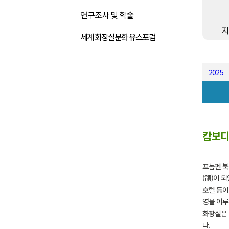
연구조사 및 학술
세계 화장실문화 유스포럼
2025
캄보
프놈펜 북
(領)이 
호텔 등이
영을 이루
화장실은 
다.