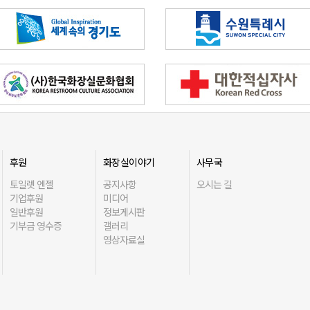
후원
화장실이야기
사무국
토일렛 엔젤
공지사항
오시는 길
기업후원
미디어
일반후원
정보게시판
기부금 영수증
갤러리
영상자료실