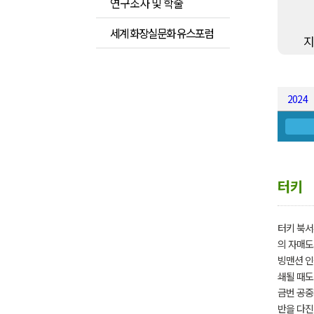
연구조사 및 학술
세계 화장실문화 유스포럼
2024
터키
터키 북서
의 자매도
빙맨션 인
쇄될 때도
금번 공중
반을 다진