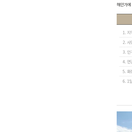
해안가에 
1. 지
2. 사
3. 인
4. 
5. 
6. 1